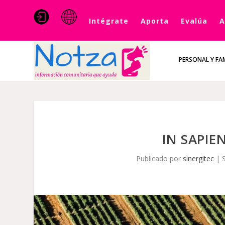
Intégrate
Aporta
Evalúa
A
PERSONAL Y FAM
IN SAPIE
Publicado por
sinergitec
|