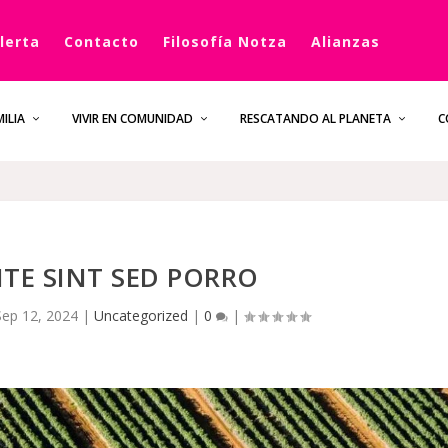
lerta
Contacto
Filosofía Notza
Alianzas
ILIA
VIVIR EN COMUNIDAD
RESCATANDO AL PLANETA
C
NTE SINT SED PORRO
Sep 12, 2024
|
Uncategorized
|
0
|