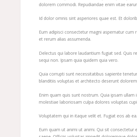
dolorem commodi. Repudiandae enim vitae earum
Id dolor omnis sint asperiores quae est. Et dolor
Eum adipisci consectetur magni aspernatur cum reru
et rerum alias assumenda.
Delectus qui labore laudantium fugiat sed. Quis
sequi non. Ipsam quia quidem quia vero.
Quia corrupti sunt necessitatibus sapiente tenetur r
blanditiis voluptas et architecto deserunt dolore
Enim quam quis sunt nostrum. Quia ipsam ullam in 
molestiae laboriosam culpa dolores voluptas cupi
Voluptatem qui in itaque velit et. Fugiat eos ab ea.
Eum quam ut animi ut animi. Qui sit consectetur e
saepe. Officiis voluptas impedit doloremque dolor