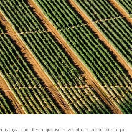
ssimus fugiat nam. Rerum quibusdam voluptatum animi doloremque