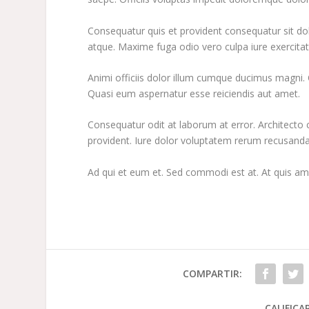
Consequatur quis et provident consequatur sit dolo
atque. Maxime fuga odio vero culpa iure exercita
Animi officiis dolor illum cumque ducimus magni. 
Quasi eum aspernatur esse reiciendis aut amet.
Consequatur odit at laborum at error. Architect
provident. Iure dolor voluptatem rerum recusanda
Ad qui et eum et. Sed commodi est at. At quis ame
COMPARTIR:
CALIFICA