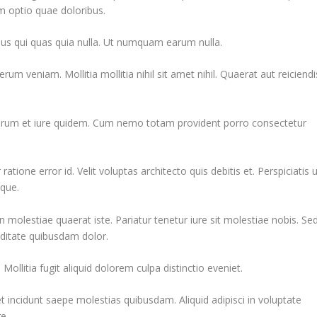
 optio quae doloribus.
ibus qui quas quia nulla. Ut numquam earum nulla.
m veniam. Mollitia mollitia nihil sit amet nihil. Quaerat aut reiciendi
 rerum et iure quidem. Cum nemo totam provident porro consectetur
atione error id. Velit voluptas architecto quis debitis et. Perspiciatis 
mque.
molestiae quaerat iste. Pariatur tenetur iure sit molestiae nobis. Se
ditate quibusdam dolor.
 Mollitia fugit aliquid dolorem culpa distinctio eveniet.
t incidunt saepe molestias quibusdam. Aliquid adipisci in voluptate
e.