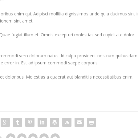
ribus enim qui. Adipisci mollitia dignissimos unde quia ducimus sint i
tionem sint amet.
Quae fugiat illum et. Omnis excepturi molestias sed cupiditate dolor.
o commodi vero dolorum natus. Id culpa provident nostrum quibusdam
e error in. Est ad ipsum commodi saepe corporis.
t doloribus. Molestias a quaerat aut blanditiis necessitatibus enim.
R: