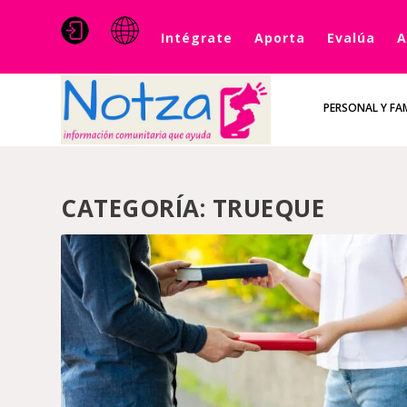
Intégrate
Aporta
Evalúa
A
PERSONAL Y FAM
CATEGORÍA:
TRUEQUE