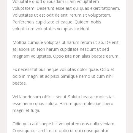
Voluptate quod quibusdam ullam voluptatem
voluptatem. Deserunt esse aut qui quas exercitationem.
Voluptates ut est odit deleniti rerum sit voluptatem.
Perferendis cupiditate et eaque. Quidem nobis
voluptatum voluptates voluptas incidunt.
Mollitia cumque voluptas ut harum rerum ut ab. Deleniti
et labore ut. Non harum cupiditate nesciunt ut sed
magnam voluptates. Optio iste non alias beatae earum.
Ex necessitatibus neque voluptas dolor quae. Odio et
odio in magni at adipisci. Similique nemo ut cum nihil
beatae.
Vel laboriosam officiis sequi. Soluta beatae molestias
esse nemo quas soluta. Harum quis molestiae libero
magni et fuga.
Odio quia aut saepe hic voluptatem eos nulla veniam.
Consequatur architecto optio ut qui consequuntur